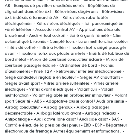
AR - Rampes de pavillon anodisées noires - Répétiteurs de
clignotant dans rétro ext - Rétroviseurs dégivrants - Rétroviseurs
ext. indexés à la marche AR - Rétroviseurs rabattables
électriquement - Rétroviseurs électriques - Toit panoramique en
verre Intérieur - Accoudoir central AV - Applications déco alu
brossé mat - Audi virtual cockpit - Boite à gants fermée - Clim
automatique bi-zones - Compte tours - Ecran multifonction couleur
- Filets de coffre - Filtre à Pollen - Fixation Isofix siège passager
avant - Fixations Isofix aux places arrières - Inserts de tableau de
bord métal - Miroir de courtoisie conducteur éclairé - Miroir de
courtoisie passager éclairé - Ordinateur de bord - Poches
d'aumonières - Prise 12V - Rétroviseur intérieur électrochrome -
Siège conducteur réglable en hauteur - Sièges AV chauffants -
Sièges avant sport - Vitres arrière surteintées - Vitres arrière
électriques - Vitres avant électriques - Volant cuir - Volant
multifonction - Volant réglable en profondeur et hauteur - Volant
sport Sécurité - ABS - Adaptative cruise control+Audi pre sense -
Airbag conducteur - Airbag genoux - Airbag passager
déconnectable - Airbags latéraux avant - Airbags rideaux -
Antipatinage - Audi active lane assist+Audi side assist - BAS -
Contrôle élect. de la pression des pneus - EBD - ESP - Répartiteur
électronique de freinage Autres équipements et informations : -