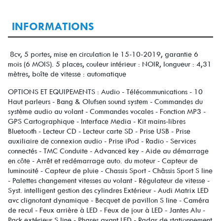
INFORMATIONS
8cv, 5 portes, mise en circulation le 15-10-2019, garantie 6
mois (6 MOIS). 5 places, couleur intérieur : NOIR, longueur : 4,31
mètres, boîte de vitesse : automatique
OPTIONS ET EQUIPEMENTS : Audio - Télécommunications - 10
Haut parleurs - Bang & Olufsen sound system - Commandes du
système audio au volant - Commandes vocales - Fonction MP3 -
GPS Cartographique - Interface Media - Kit mains-libres
Bluetooth - Lecteur CD - Lecteur carte SD - Prise USB - Prise
auxiliaire de connexion audio - Prise iPod - Radio - Services
connectés - TMC Conduite - Advanced key - Aide au démarrage
en côte - Arrêt et redémarrage auto. du moteur - Capteur de
luminosité - Capteur de pluie - Chassis Sport - Châssis Sport S line
- Palettes changement vitesses au volant - Régulateur de vitesse -
Syst. intelligent gestion des cylindres Extérieur - Audi Matrix LED
avc clignotant dynamique - Becquet de pavillon S line - Caméra
de recul - Feux arrière à LED - Feux de jour à LED - Jantes Alu -
Pack extérieur S line - Phares avant LED - Radar de stationnement