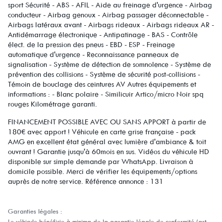
sport Sécurité - ABS - AFIL - Aide au freinage d'urgence - Airbag
conducteur - Airbag genoux - Airbag passager déconnectable -
Airbags latéraux avant - Airbags rideaux - Airbags rideaux AR -
Antidémarrage électronique - Antipatinage - BAS - Contrôle
élect. de la pression des pneus - EBD - ESP - Freinage
automatique d'urgence - Reconnaissance panneaux de
signalisation - Système de détection de somnolence - Système de
prévention des collisions - Système de sécurité post-collisions -
Témoin de bouclage des ceintures AV Autres équipements et
informations : - Blanc polaire - Similicuir Artico/micro Noir spq
rouges Kilométrage garanti.
FINANCEMENT POSSIBLE AVEC OU SANS APPORT à partir de
180€ avec apport ! Véhicule en carte grise française - pack
AMG en excellent état général avec lumière d'ambiance & toit
ouvrant ! Garantie jusqu'à 60mois en sus. Vidéos du véhicule HD
disponible sur simple demande par WhatsApp. Livraison à
domicile possible. Merci de vérifier les équipements/options
auprès de notre service. Référence annonce : 131
Garanties légales :
Le véhicule bénéficie à minima de la garantie légale de conformité (art.