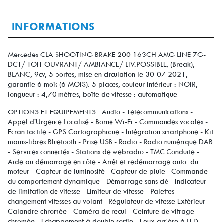
INFORMATIONS
Mercedes CLA SHOOTING BRAKE 200 163CH AMG LINE 7G-
DCT/ TOIT OUVRANT/ AMBIANCE/ LIV.POSSIBLE, (Break),
BLANC, 9cv, 5 portes, mise en circulation le 30-07-2021,
garantie 6 mois (6 MOIS). 5 places, couleur intérieur : NOIR,
longueur : 4,70 mètres, boîte de vitesse : automatique
OPTIONS ET EQUIPEMENTS : Audio - Télécommunications -
Appel d'Urgence Localisé - Borne Wi-Fi - Commandes vocales -
Ecran tactile - GPS Cartographique - Intégration smartphone - Kit
mains-libres Bluetooth - Prise USB - Radio - Radio numérique DAB
- Services connectés - Stations de webradio - TMC Conduite -
Aide au démarrage en côte - Arrêt et redémarrage auto. du
moteur - Capteur de luminosité - Capteur de pluie - Commande
du comportement dynamique - Démarrage sans clé - Indicateur
de limitation de vitesse - Limiteur de vitesse - Palettes
changement vitesses au volant - Régulateur de vitesse Extérieur -
Calandre chromée - Caméra de recul - Ceinture de vitrage
chromée - Echappement à double sortie - Feux arrière à LED -