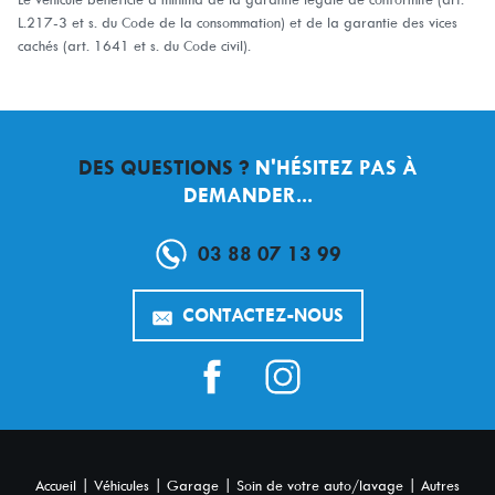
L.217-3 et s. du Code de la consommation) et de la garantie des vices
cachés (art. 1641 et s. du Code civil).
DES QUESTIONS ?
N'HÉSITEZ PAS À
DEMANDER...
03 88 07 13 99
CONTACTEZ-NOUS
|
|
|
|
Accueil
Véhicules
Garage
Soin de votre auto/lavage
Autres