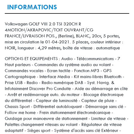
INFORMATIONS
Volkswagen GOLF VIII 2.0 TSI 320CH R
4MOTION/AKRAPOVIC/TOIT OUVRANT/CG
FRANCE/LIVRAISON POS., (Berline), BLANC, 20cv, 5 portes,
mise en circulation le 01-04-2021. 5 places, couleur intérieur :
NOIR, longueur : 4,29 mètres, boîte de vitesse : automatique
OPTIONS ET EQUIPEMENTS : Audio - Télécommunications - 7
Haut parleurs - Commandes du système audio au volant -
Commandes vocales - Ecran tactile - Fonction MP3 - GPS
Cartographique - Interface Media - Kit mains-libres Bluetooth -
Prise USB - Radio - Radio numérique DAB - Syst. Navig. &
Infotainment Discover Pro Conduite - Aide au démarrage en côte
- Arrêt et redémarrage auto. du moteur - Blocage électronique
du différentiel - Capteur de luminosité - Capteur de pluie -
Chassis Sport - Différentiel autobloquant - Démarrage sans clé -
Follow me home - Frein stationnement électromécanique -
Guidage pour manoeuvre de stationnement - Limiteur de vitesse -
Palettes changement vitesses au volant - Régulateur de vitesse
adaptatif - Sièges sport - Système d'accès sans clé Extérieur -