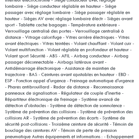
intérieur électrochrome - Siège conducteur avec réglage
lombaire - Siège conducteur réglable en hauteur - Siège
passager avec réglage lombaire - Siège passager réglable en
hauteur - Sièges AV avec réglage lombaire électr - Sièges avant
sport - Tablette cache bagages - Température extérieure -
Verrouillage centralisé des portes - Verrouillage centralisé à
distance - Vitrage calorifuge - Vitres arrière électriques - Vitres
avant électriques - Vitres teintées - Volant chauffant - Volant cuir -
Volant multifonction - Volant réglable en profondeur et hauteur -
Volant sport Sécurité - ABS - AFIL - Airbag conducteur - Airbag
passager déconnectable - Airbags latéraux avant -
Antidémarrage électronique - Assistance de maintien de
trajectoire - BAS - Ceintures avant ajustables en hauteur - EBD -
ESP - Fonction appel d'urgence - Freinage automatique d'urgence
- Phares antibrouillard - Radar de distance - Reconnaissance
panneaux de signalisation - Régulateur de couple d'inertie -
Répartiteur électronique de freinage - Système avancé de
détection d'obstacles - Système de détection de somnolence -
Système de prévention des collisions - Système de prévention des
collisions AR - Système de prévention des écarts - Système de
sécurité post-collisions - Troisième ceinture de sécurité - Témoin de
bouclage des ceintures AV - Témoin de perte de pression
pneumatique Autres équipements et informations : - Echappement