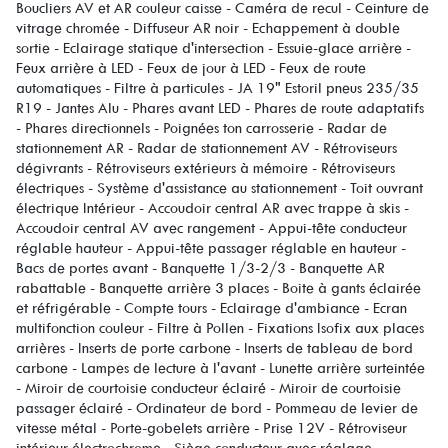
Boucliers AV et AR couleur caisse - Caméra de recul - Ceinture de
vitrage chromée - Diffuseur AR noir - Echappement à double
sortie - Eclairage statique d'intersection - Essuie-glace arrière -
Feux arrière à LED - Feux de jour à LED - Feux de route
automatiques - Filtre à particules - JA 19" Estoril pneus 235/35
R19 - Jantes Alu - Phares avant LED - Phares de route adaptatifs
- Phares directionnels - Poignées ton carrosserie - Radar de
stationnement AR - Radar de stationnement AV - Rétroviseurs
dégivrants - Rétroviseurs extérieurs à mémoire - Rétroviseurs
électriques - Système d'assistance au stationnement - Toit ouvrant
électrique Intérieur - Accoudoir central AR avec trappe à skis -
Accoudoir central AV avec rangement - Appui-tête conducteur
réglable hauteur - Appui-tête passager réglable en hauteur -
Bacs de portes avant - Banquette 1/3-2/3 - Banquette AR
rabattable - Banquette arrière 3 places - Boite à gants éclairée
et réfrigérable - Compte tours - Eclairage d'ambiance - Ecran
multifonction couleur - Filtre à Pollen - Fixations Isofix aux places
arrières - Inserts de porte carbone - Inserts de tableau de bord
carbone - Lampes de lecture à l'avant - Lunette arrière surteintée
- Miroir de courtoisie conducteur éclairé - Miroir de courtoisie
passager éclairé - Ordinateur de bord - Pommeau de levier de
vitesse métal - Porte-gobelets arrière - Prise 12V - Rétroviseur