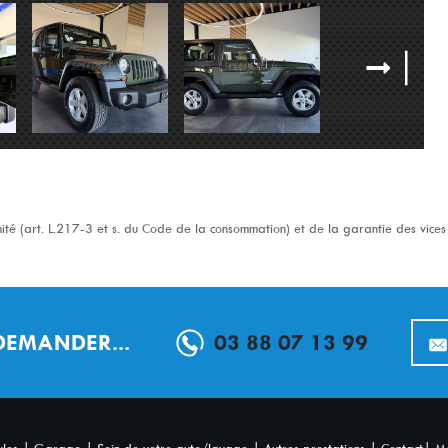
té (art. L.217-3 et s. du Code de la consommation) et de la garantie des vices c
 DEMANDER...
03 88 07 13 99