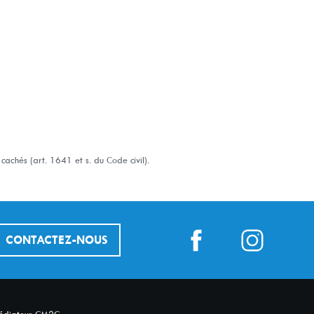
achés (art. 1641 et s. du Code civil).
CONTACTEZ-NOUS