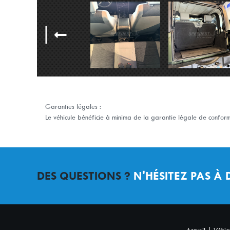
Garanties légales :
Le véhicule bénéficie à minima de la garantie légale de conformi
DES QUESTIONS ?
N'HÉSITEZ PAS À