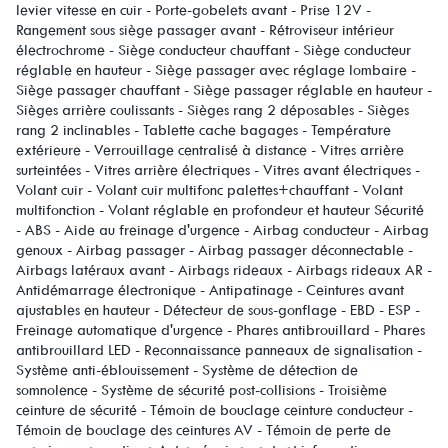
levier vitesse en cuir - Porte-gobelets avant - Prise 12V -
Rangement sous siège passager avant - Rétroviseur intérieur
électrochrome - Siège conducteur chauffant - Siège conducteur
réglable en hauteur - Siège passager avec réglage lombaire -
Siège passager chauffant - Siège passager réglable en hauteur -
Sièges arrière coulissants - Sièges rang 2 déposables - Sièges
rang 2 inclinables - Tablette cache bagages - Température
extérieure - Verrouillage centralisé à distance - Vitres arrière
surteintées - Vitres arrière électriques - Vitres avant électriques -
Volant cuir - Volant cuir multifonc palettes+chauffant - Volant
multifonction - Volant réglable en profondeur et hauteur Sécurité
- ABS - Aide au freinage d'urgence - Airbag conducteur - Airbag
genoux - Airbag passager - Airbag passager déconnectable -
Airbags latéraux avant - Airbags rideaux - Airbags rideaux AR -
Antidémarrage électronique - Antipatinage - Ceintures avant
ajustables en hauteur - Détecteur de sous-gonflage - EBD - ESP -
Freinage automatique d'urgence - Phares antibrouillard - Phares
antibrouillard LED - Reconnaissance panneaux de signalisation -
Système anti-éblouissement - Système de détection de
somnolence - Système de sécurité post-collisions - Troisième
ceinture de sécurité - Témoin de bouclage ceinture conducteur -
Témoin de bouclage des ceintures AV - Témoin de perte de