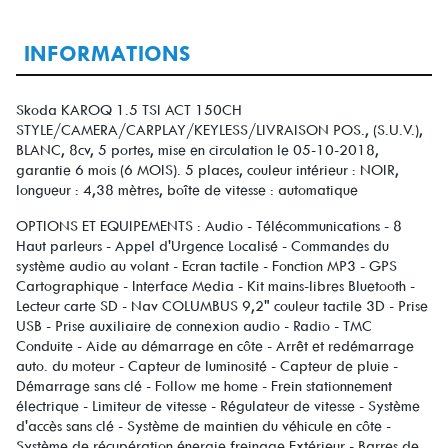
INFORMATIONS
Skoda KAROQ 1.5 TSI ACT 150CH
STYLE/CAMERA/CARPLAY/KEYLESS/LIVRAISON POS., (S.U.V.),
BLANC, 8cv, 5 portes, mise en circulation le 05-10-2018,
garantie 6 mois (6 MOIS). 5 places, couleur intérieur : NOIR,
longueur : 4,38 mètres, boîte de vitesse : automatique
OPTIONS ET EQUIPEMENTS : Audio - Télécommunications - 8
Haut parleurs - Appel d'Urgence Localisé - Commandes du
système audio au volant - Ecran tactile - Fonction MP3 - GPS
Cartographique - Interface Media - Kit mains-libres Bluetooth -
Lecteur carte SD - Nav COLUMBUS 9,2" couleur tactile 3D - Prise
USB - Prise auxiliaire de connexion audio - Radio - TMC
Conduite - Aide au démarrage en côte - Arrêt et redémarrage
auto. du moteur - Capteur de luminosité - Capteur de pluie -
Démarrage sans clé - Follow me home - Frein stationnement
électrique - Limiteur de vitesse - Régulateur de vitesse - Système
d'accès sans clé - Système de maintien du véhicule en côte -
Système de récupération énergie freinage Extérieur - Barres de