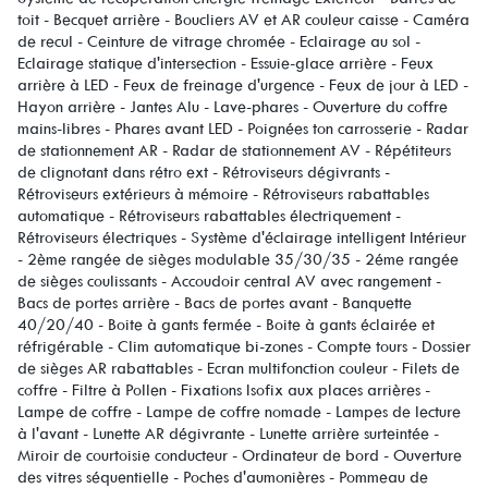
toit - Becquet arrière - Boucliers AV et AR couleur caisse - Caméra
de recul - Ceinture de vitrage chromée - Eclairage au sol -
Eclairage statique d'intersection - Essuie-glace arrière - Feux
arrière à LED - Feux de freinage d'urgence - Feux de jour à LED -
Hayon arrière - Jantes Alu - Lave-phares - Ouverture du coffre
mains-libres - Phares avant LED - Poignées ton carrosserie - Radar
de stationnement AR - Radar de stationnement AV - Répétiteurs
de clignotant dans rétro ext - Rétroviseurs dégivrants -
Rétroviseurs extérieurs à mémoire - Rétroviseurs rabattables
automatique - Rétroviseurs rabattables électriquement -
Rétroviseurs électriques - Système d'éclairage intelligent Intérieur
- 2ème rangée de sièges modulable 35/30/35 - 2éme rangée
de sièges coulissants - Accoudoir central AV avec rangement -
Bacs de portes arrière - Bacs de portes avant - Banquette
40/20/40 - Boite à gants fermée - Boite à gants éclairée et
réfrigérable - Clim automatique bi-zones - Compte tours - Dossier
de sièges AR rabattables - Ecran multifonction couleur - Filets de
coffre - Filtre à Pollen - Fixations Isofix aux places arrières -
Lampe de coffre - Lampe de coffre nomade - Lampes de lecture
à l'avant - Lunette AR dégivrante - Lunette arrière surteintée -
Miroir de courtoisie conducteur - Ordinateur de bord - Ouverture
des vitres séquentielle - Poches d'aumonières - Pommeau de