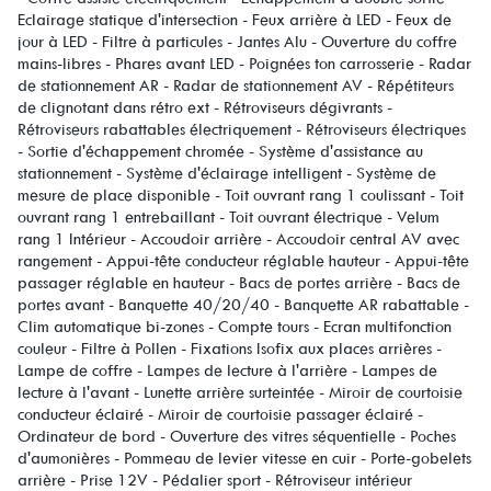
Eclairage statique d'intersection - Feux arrière à LED - Feux de
jour à LED - Filtre à particules - Jantes Alu - Ouverture du coffre
mains-libres - Phares avant LED - Poignées ton carrosserie - Radar
de stationnement AR - Radar de stationnement AV - Répétiteurs
de clignotant dans rétro ext - Rétroviseurs dégivrants -
Rétroviseurs rabattables électriquement - Rétroviseurs électriques
- Sortie d'échappement chromée - Système d'assistance au
stationnement - Système d'éclairage intelligent - Système de
mesure de place disponible - Toit ouvrant rang 1 coulissant - Toit
ouvrant rang 1 entrebaillant - Toit ouvrant électrique - Velum
rang 1 Intérieur - Accoudoir arrière - Accoudoir central AV avec
rangement - Appui-tête conducteur réglable hauteur - Appui-tête
passager réglable en hauteur - Bacs de portes arrière - Bacs de
portes avant - Banquette 40/20/40 - Banquette AR rabattable -
Clim automatique bi-zones - Compte tours - Ecran multifonction
couleur - Filtre à Pollen - Fixations Isofix aux places arrières -
Lampe de coffre - Lampes de lecture à l'arrière - Lampes de
lecture à l'avant - Lunette arrière surteintée - Miroir de courtoisie
conducteur éclairé - Miroir de courtoisie passager éclairé -
Ordinateur de bord - Ouverture des vitres séquentielle - Poches
d'aumonières - Pommeau de levier vitesse en cuir - Porte-gobelets
arrière - Prise 12V - Pédalier sport - Rétroviseur intérieur