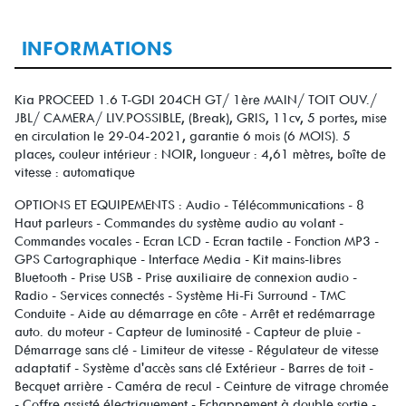
INFORMATIONS
Kia PROCEED 1.6 T-GDI 204CH GT/ 1ère MAIN/ TOIT OUV./
JBL/ CAMERA/ LIV.POSSIBLE, (Break), GRIS, 11cv, 5 portes, mise
en circulation le 29-04-2021, garantie 6 mois (6 MOIS). 5
places, couleur intérieur : NOIR, longueur : 4,61 mètres, boîte de
vitesse : automatique
OPTIONS ET EQUIPEMENTS : Audio - Télécommunications - 8
Haut parleurs - Commandes du système audio au volant -
Commandes vocales - Ecran LCD - Ecran tactile - Fonction MP3 -
GPS Cartographique - Interface Media - Kit mains-libres
Bluetooth - Prise USB - Prise auxiliaire de connexion audio -
Radio - Services connectés - Système Hi-Fi Surround - TMC
Conduite - Aide au démarrage en côte - Arrêt et redémarrage
auto. du moteur - Capteur de luminosité - Capteur de pluie -
Démarrage sans clé - Limiteur de vitesse - Régulateur de vitesse
adaptatif - Système d'accès sans clé Extérieur - Barres de toit -
Becquet arrière - Caméra de recul - Ceinture de vitrage chromée
- Coffre assisté électriquement - Echappement à double sortie -