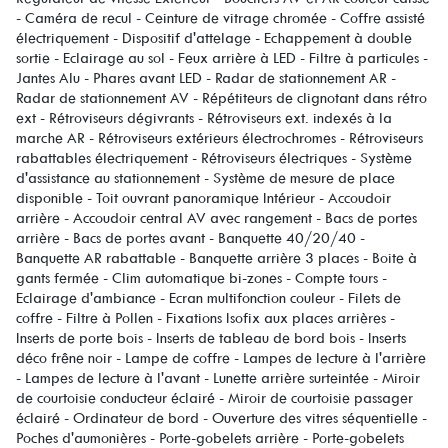
- Caméra de recul - Ceinture de vitrage chromée - Coffre assisté
électriquement - Dispositif d'attelage - Echappement à double
sortie - Eclairage au sol - Feux arrière à LED - Filtre à particules -
Jantes Alu - Phares avant LED - Radar de stationnement AR -
Radar de stationnement AV - Répétiteurs de clignotant dans rétro
ext - Rétroviseurs dégivrants - Rétroviseurs ext. indexés à la
marche AR - Rétroviseurs extérieurs électrochromes - Rétroviseurs
rabattables électriquement - Rétroviseurs électriques - Système
d'assistance au stationnement - Système de mesure de place
disponible - Toit ouvrant panoramique Intérieur - Accoudoir
arrière - Accoudoir central AV avec rangement - Bacs de portes
arrière - Bacs de portes avant - Banquette 40/20/40 -
Banquette AR rabattable - Banquette arrière 3 places - Boite à
gants fermée - Clim automatique bi-zones - Compte tours -
Eclairage d'ambiance - Ecran multifonction couleur - Filets de
coffre - Filtre à Pollen - Fixations Isofix aux places arrières -
Inserts de porte bois - Inserts de tableau de bord bois - Inserts
déco frêne noir - Lampe de coffre - Lampes de lecture à l'arrière
- Lampes de lecture à l'avant - Lunette arrière surteintée - Miroir
de courtoisie conducteur éclairé - Miroir de courtoisie passager
éclairé - Ordinateur de bord - Ouverture des vitres séquentielle -
Poches d'aumonières - Porte-gobelets arrière - Porte-gobelets