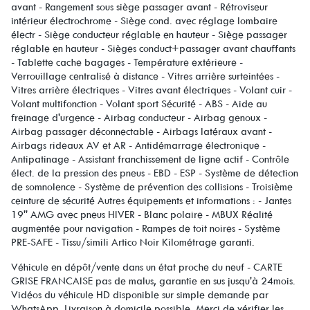
avant - Rangement sous siège passager avant - Rétroviseur
intérieur électrochrome - Siège cond. avec réglage lombaire
électr - Siège conducteur réglable en hauteur - Siège passager
réglable en hauteur - Sièges conduct+passager avant chauffants
- Tablette cache bagages - Température extérieure -
Verrouillage centralisé à distance - Vitres arrière surteintées -
Vitres arrière électriques - Vitres avant électriques - Volant cuir -
Volant multifonction - Volant sport Sécurité - ABS - Aide au
freinage d'urgence - Airbag conducteur - Airbag genoux -
Airbag passager déconnectable - Airbags latéraux avant -
Airbags rideaux AV et AR - Antidémarrage électronique -
Antipatinage - Assistant franchissement de ligne actif - Contrôle
élect. de la pression des pneus - EBD - ESP - Système de détection
de somnolence - Système de prévention des collisions - Troisième
ceinture de sécurité Autres équipements et informations : - Jantes
19'' AMG avec pneus HIVER - Blanc polaire - MBUX Réalité
augmentée pour navigation - Rampes de toit noires - Système
PRE-SAFE - Tissu/simili Artico Noir Kilométrage garanti.
Véhicule en dépôt/vente dans un état proche du neuf - CARTE
GRISE FRANCAISE pas de malus, garantie en sus jusqu'à 24mois.
Vidéos du véhicule HD disponible sur simple demande par
WhatsApp. Livraison à domicile possible. Merci de vérifier les