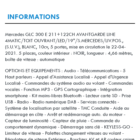
INFORMATIONS
Mercedes GLC 300 E 211+122CH AVANTGARDE LINE
4MATIC/TOIT OUVRANT/LED/19''/S.MERCEDES/LIV.POS.,
(S.U.V.), BLANC, 10cv, 5 portes, mise en circulation le 22-04-
2021. 5 places, couleur intérieur : NOIR, longueur : 4,66 mètres,
boîte de vitesse : automatique
OPTIONS ET EQUIPEMENTS : Audio - Télécommunications - 5
Haut parleurs - Appel d'Assistance Localisé - Appel d'Urgence
Localisé - Commandes du système audio au volant - Commandes
vocales - Fonction MP3 - GPS Cartographique - Intégration
smartphone - Kit mains-libres Bluetooth - Lecteur carte SD - Prise
USB - Radio - Radio numérique DAB - Services connectés -
Système de localisation par satellite - TMC Conduite - Aide au
démarrage en côte - Arrêt et redémarrage auto. du moteur -
Capteur de luminosité - Capteur de pluie - Commande du
comportement dynamique - Démarrage sans clé - KEYLESS-GO -
Limiteur de vitesse - Palettes changement vitesses au volant -
Régulateur de vitesse Extérieur - Boucliers AV et AR couleur caisse