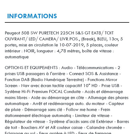
INFORMATIONS
Peugeot 508 SW PURETECH 225CH S&S GT EAT8/ TOIT
OUVRANT/ LED/ CAMERA/ LIVR.POS., (Break), BLEU, 13cv, 5
portes, mise en circulation le 10-07-2019, 5 places, couleur
intérieur : NOIR, longueur : 4,78 mètres, boîte de vitesse :
automatique
OPTIONS ET EQUIPEMENTS : Audio - Télécommunications - 2
prises USB passagers à l'arrière - Connect SOS & Assistance -
Fonction DAB (Radio Numérique Terrestre) - Fonctions Mirror
Screen - Nav avec écran tactile capacitif 10" HD - Prise USB -
Système Hi-Fi Premium FOCAL Conduite - Accès et démarrage
mains libres - Aide au démarrage en côte - Allumage des phares
automatique - Arrêt et redémarrage auto. du moteur - Capteur
de pluie - Démarrage sans clé - Follow me home - Frein
stationnement électrique automatiq - Limiteur de vitesse -
Régulateur de vitesse - Système d'accès sans clé Extérieur - Barres
de toit - Boucliers AV et AR couleur caisse - Calandre chromée -
Eclairage au sol - Feux arrière à LED - Feux de freinage