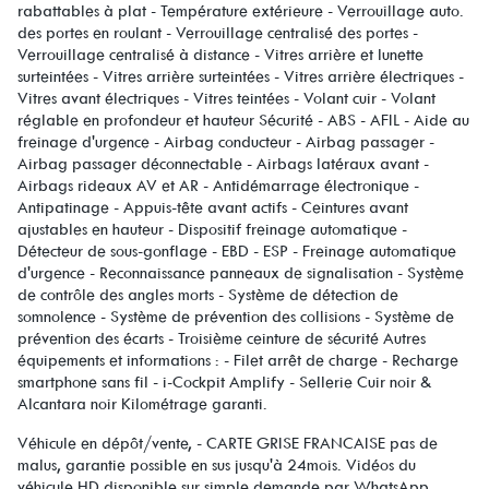
rabattables à plat - Température extérieure - Verrouillage auto.
des portes en roulant - Verrouillage centralisé des portes -
Verrouillage centralisé à distance - Vitres arrière et lunette
surteintées - Vitres arrière surteintées - Vitres arrière électriques -
Vitres avant électriques - Vitres teintées - Volant cuir - Volant
réglable en profondeur et hauteur Sécurité - ABS - AFIL - Aide au
freinage d'urgence - Airbag conducteur - Airbag passager -
Airbag passager déconnectable - Airbags latéraux avant -
Airbags rideaux AV et AR - Antidémarrage électronique -
Antipatinage - Appuis-tête avant actifs - Ceintures avant
ajustables en hauteur - Dispositif freinage automatique -
Détecteur de sous-gonflage - EBD - ESP - Freinage automatique
d'urgence - Reconnaissance panneaux de signalisation - Système
de contrôle des angles morts - Système de détection de
somnolence - Système de prévention des collisions - Système de
prévention des écarts - Troisième ceinture de sécurité Autres
équipements et informations : - Filet arrêt de charge - Recharge
smartphone sans fil - i-Cockpit Amplify - Sellerie Cuir noir &
Alcantara noir Kilométrage garanti.
Véhicule en dépôt/vente, - CARTE GRISE FRANCAISE pas de
malus, garantie possible en sus jusqu'à 24mois. Vidéos du
véhicule HD disponible sur simple demande par WhatsApp.