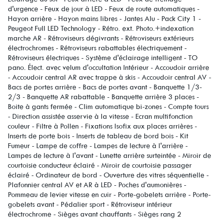
d'urgence - Feux de jour à LED - Feux de route automatiques -
Hayon arrière - Hayon mains libres - Jantes Alu - Pack City 1 -
Peugeot Full LED Technology - Rétro. ext. Photo.+indexation
marche AR - Rétroviseurs dégivrants - Rétroviseurs extérieurs
électrochromes - Rétroviseurs rabattables électriquement -
Rétroviseurs électriques - Système d'éclairage intelligent - TO
pano. Élect. avec velum d'occultation Intérieur - Accoudoir arrière
- Accoudoir central AR avec trappe à skis - Accoudoir central AV -
Bacs de portes arrière - Bacs de portes avant - Banquette 1/3-
2/3 - Banquette AR rabattable - Banquette arrière 3 places -
Boite à gants fermée - Clim automatique bi-zones - Compte tours
- Direction assistée asservie à la vitesse - Ecran multifonction
couleur - Filtre à Pollen - Fixations Isofix aux places arrières -
Inserts de porte bois - Inserts de tableau de bord bois - Kit
Fumeur - Lampe de coffre - Lampes de lecture à l'arrière -
Lampes de lecture à l'avant - Lunette arrière surteintée - Miroir de
courtoisie conducteur éclairé - Miroir de courtoisie passager
éclairé - Ordinateur de bord - Ouverture des vitres séquentielle -
Plafonnier central AV et AR à LED - Poches d'aumonières -
Pommeau de levier vitesse en cuir - Porte-gobelets arrière - Porte-
gobelets avant - Pédalier sport - Rétroviseur intérieur
électrochrome - Sièges avant chauffants - Sièges rang 2