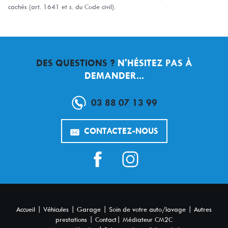
cachés (art. 1641 et s. du Code civil).
DES QUESTIONS ?
N'HÉSITEZ PAS À
DEMANDER...
03 88 07 13 99
CONTACTEZ-NOUS
|
|
|
|
Accueil
Véhicules
Garage
Soin de votre auto/lavage
Autres
|
|
prestations
Contact
Médiateur CM2C